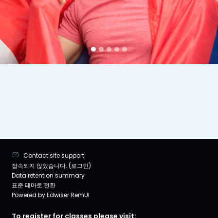
Contact site support
접속되지 않았습니다. (
로그인
)
Data retention summary
표준 테마로 전환
Powered by Edwiser RemUI
To register for classes please visit: